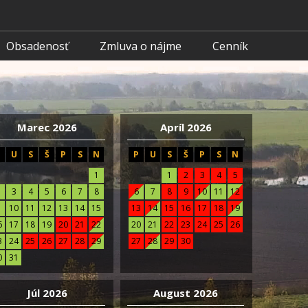
Obsadenosť
Zmluva o nájme
Cenník
Marec 2026
Apríl 2026
P
U
S
Š
P
S
N
P
U
S
Š
P
S
N
1
1
2
3
4
5
3
4
5
6
7
8
6
7
8
9
10
11
12
10
11
12
13
14
15
13
14
15
16
17
18
19
6
17
18
19
20
21
22
20
21
22
23
24
25
26
3
24
25
26
27
28
29
27
28
29
30
0
31
Júl 2026
August 2026