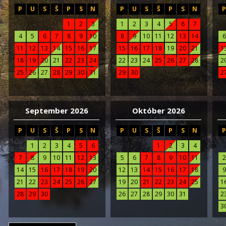
P
U
S
Š
P
S
N
P
U
S
Š
P
S
N
1
2
3
1
2
3
4
5
6
7
4
5
6
7
8
9
10
8
9
10
11
12
13
14
6
11
12
13
14
15
16
17
15
16
17
18
19
20
21
1
18
19
20
21
22
23
24
22
23
24
25
26
27
28
2
25
26
27
28
29
30
31
29
30
2
September 2026
Október 2026
P
U
S
Š
P
S
N
P
U
S
Š
P
S
N
1
2
3
4
5
6
1
2
3
4
7
8
9
10
11
12
13
5
6
7
8
9
10
11
2
14
15
16
17
18
19
20
12
13
14
15
16
17
18
9
21
22
23
24
25
26
27
19
20
21
22
23
24
25
1
28
29
30
26
27
28
29
30
31
2
3