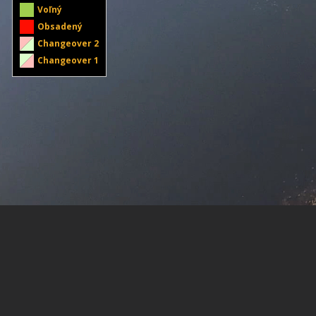
Voľný
Obsadený
Changeover 2
Changeover 1