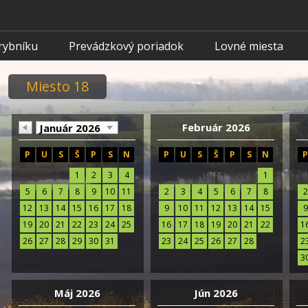
rybníku
Prevádzkový poriadok
Lovné miesta
Miesto 18
Február 2026
Január 2026
P
U
S
Š
P
S
N
P
U
S
Š
P
S
N
1
2
3
4
1
5
6
7
8
9
10
11
2
3
4
5
6
7
8
2
12
13
14
15
16
17
18
9
10
11
12
13
14
15
9
19
20
21
22
23
24
25
16
17
18
19
20
21
22
1
26
27
28
29
30
31
23
24
25
26
27
28
2
3
Máj 2026
Jún 2026