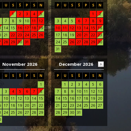
P
U
S
Š
P
S
N
P
U
S
Š
P
S
N
1
2
3
4
5
1
2
7
8
9
10
11
12
3
4
5
6
7
8
9
3
14
15
16
17
18
19
10
11
12
13
14
15
16
0
21
22
23
24
25
26
17
18
19
20
21
22
23
7
28
29
30
31
24
25
26
27
28
29
30
31
November 2026
December 2026
P
U
S
Š
P
S
N
P
U
S
Š
P
S
N
1
1
2
3
4
5
6
3
4
5
6
7
8
7
8
9
10
11
12
13
10
11
12
13
14
15
14
15
16
17
18
19
20
6
17
18
19
20
21
22
21
22
23
24
25
26
27
3
24
25
26
27
28
29
28
29
30
31
0