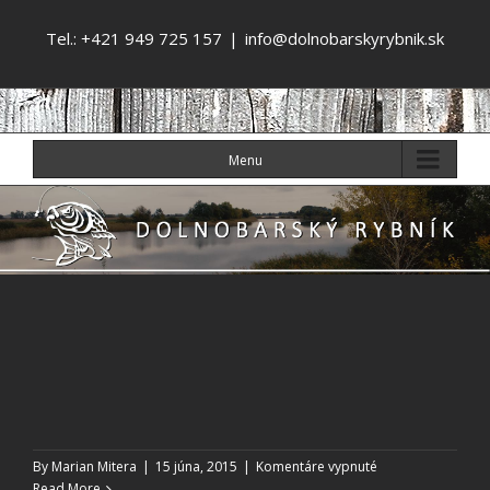
Tel.: +421 949 725 157
|
info@dolnobarskyrybnik.sk
Menu
na
By
Marian Mitera
|
15 júna, 2015
|
Komentáre vypnuté
Read More