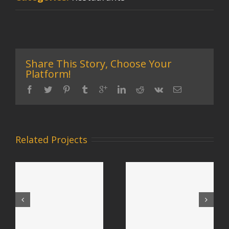
Share This Story, Choose Your
Platform!
Related Projects
Sed
Maecenas nisl
consequat
s
urna
efficitur